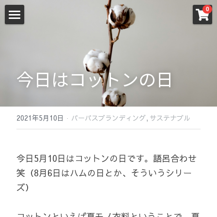
×
0
ストアカテゴリー
ホーム
すべてのカテゴリー
松本朋子「環境に配慮した商品」についてのブ
ログ
今日はコットンの日
new
検索
2021年5月10日
·
パーパスブランディング,
サステナブル
日本語
日本語
今日5月10日はコットンの日です。語呂合わせ 
笑（8月6日はハムの日とか、そういうシリー
ズ）
コットンといえば夏モノ衣料ということで、夏